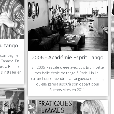
u tango
a compagnie
2006 - Académie Esprit Tango
u Canada. En
urs à Buenos
En 2006, Pascale créée avec Luis Bruni cette
s'installer en
très belle école de tango à Paris. Un lieu
culturel qui deviendra La Tanguedia de Paris,
qu'elle gérera jusqu'à son départ pour
Buenos Aires en 2011.