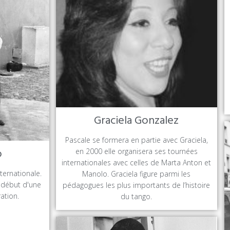
Graciela Gonzalez
Pascale se formera en partie avec Graciela,
o
en 2000 elle organisera ses tournées
internationales avec celles de Marta Anton et
ternationale.
Manolo. Graciela figure parmi les
 début d'une
pédagogues les plus importants de l’histoire
ation.
du tango.