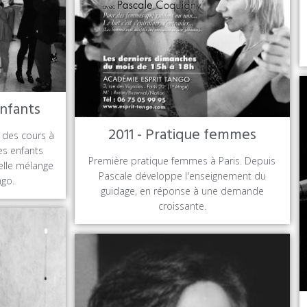
enfants
2011 - Pratique femmes
 des cours à
es enfants
Première pratique femmes à Paris. Depuis
elle mélange
Pascale développe l'enseignement du
ngo.
guidage, en réponse à une demande
croissante.