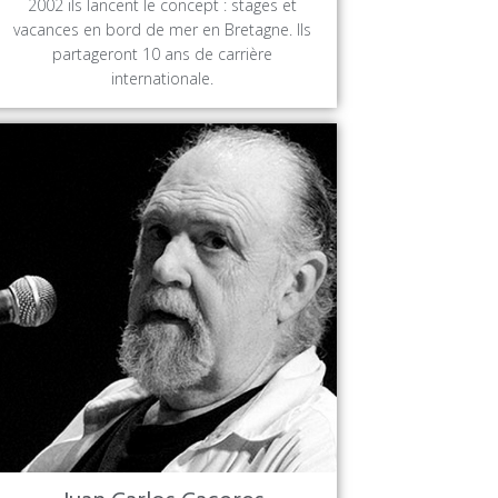
2002 ils lancent le concept : stages et
vacances en bord de mer en Bretagne. Ils
partageront 10 ans de carrière
internationale.