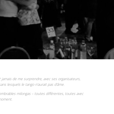
it jamais de me surprendre, avec ses organisateurs,
ns lesquels le tango n’aurait pas d’âme.
mbrables milongas – toutes différentes, toutes avec
n moment.