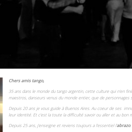
Chers amis tango,
35 ans dans le monde du tango argentin, cette culture qui n’en fin
maestros,
danseurs venus du monde entier, que de personnages sa
Depuis 20 ans je vous guide à Buenos Aires. Au coeur de ses imno
leur identité. Et c’est la toute la difficulté savoir ou aller et au bo
Depuis 25 ans, j’enseigne et reviens toujours a l’essentiel l’
abrazo
.