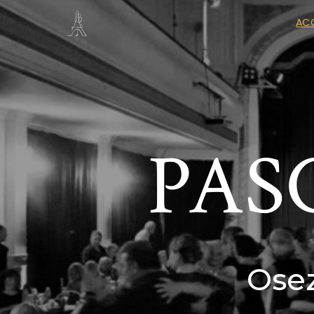
ACC
PAS
Osez