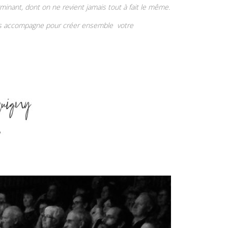
minant, dont on ne revient jamais tout à fait le même.
us
accompagne
pour créer
ensemble votre