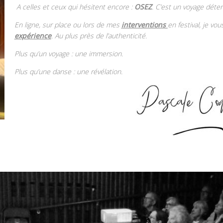
A celles et ceux qui hésitent encore :
OSEZ
. C’est un voyage déter
En ligne, sur place ou
lors de mes
interventions
en festival, je vo
expérience
. Au plus près de l’authenticité.
Plus qu’un voyage : une immersion.
Plus qu’une danse : une révélation.